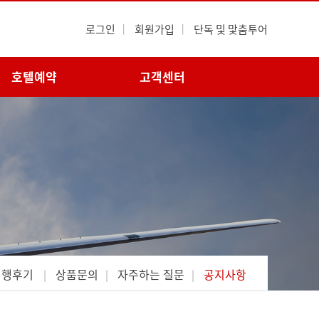
로그인
|
회원가입
|
단독 및 맟춤투어
호텔예약
고객센터
여행후기
상품문의
자주하는 질문
공지사항
|
|
|